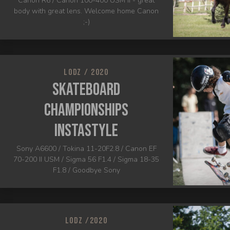
Canon R6 / Canon 100-400 USM II - great
body with great lens. Welcome home Canon
;-)
LODZ / 2020
Skateboard
Championships
INSTASTYLE
Sony A6600 / Tokina 11-20F2.8 / Canon EF
70-200 II USM / Sigma 56 F1.4 / Sigma 18-35
F1.8 / Goodbye Sony
LODZ /2020