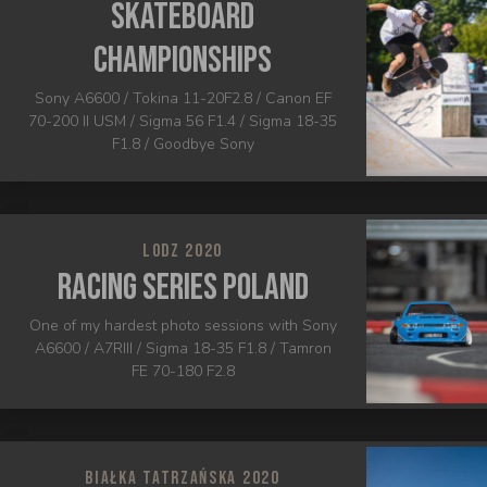
Skateboard
Championships
Sony A6600 / Tokina 11-20F2.8 / Canon EF
70-200 II USM / Sigma 56 F1.4 / Sigma 18-35
F1.8 / Goodbye Sony
LODZ 2020
Racing Series Poland
One of my hardest photo sessions with Sony
A6600 / A7RIII / Sigma 18-35 F1.8 / Tamron
FE 70-180 F2.8
BIAŁKA TATRZAŃSKA 2020