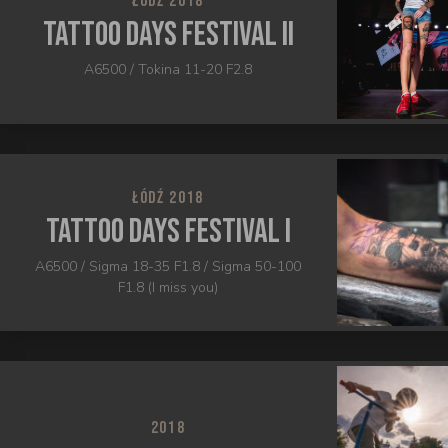
ŁÓDŹ 2018
Tattoo Days Festival II
A6500 / Tokina 11-20 F2.8
ŁÓDŹ 2018
Tattoo Days Festival I
A6500 / Sigma 18-35 F1.8 / Sigma 50-100
F1.8 (I miss you)
2018