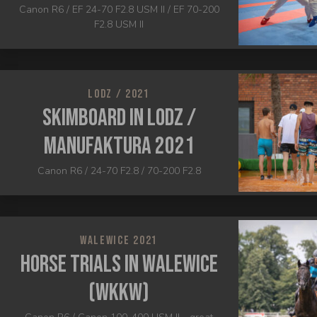
Canon R6 / EF 24-70 F2.8 USM II / EF 70-200
F2.8 USM II
LODZ / 2021
Skimboard in Lodz /
Manufaktura 2021
Canon R6 / 24-70 F2.8 / 70-200 F2.8
WALEWICE 2021
Horse trials in Walewice
(WKKW)